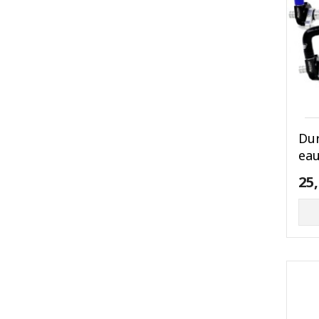
Dur
eau
25,