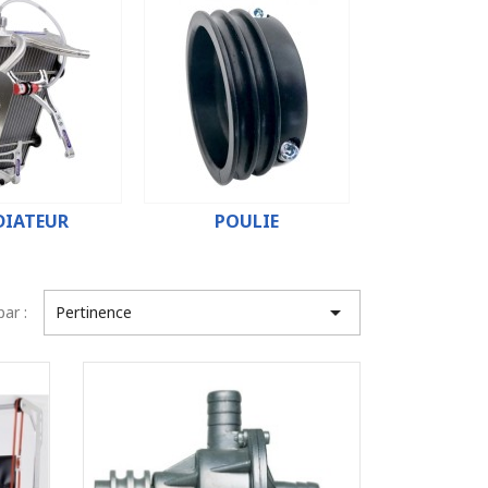
DIATEUR
POULIE

par :
Pertinence