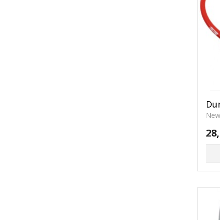
Dur
New-
28,