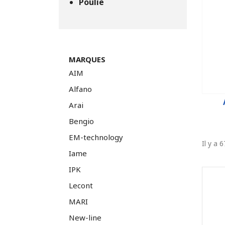
Poulie
MARQUES
AIM
Alfano
Arai
Bengio
EM-technology
Il y a 
Iame
IPK
Lecont
MARI
New-line