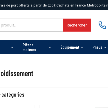
rais de port offerts à partir de 200€ d'achats en France Métropolitai
Rechercher
Pièces
Équipement
Pneus
s
moteurs
t
roidissement
-catégories