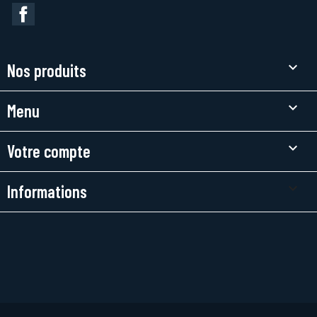
Facebook

Nos produits

Menu

Votre compte
keyboard_arrow_down
Informations